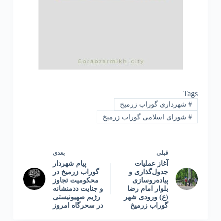
Tags
#
شهرداری گوراب زرمیخ
#
شورای اسلامی گوراب زرمیخ
قبلی
بعدی
آغاز عملیات
پیام شهردار
جدول‌گذاری و
گوراب زرمیخ در
پیاده‌روسازی
محکومیت تجاوز
بلوار امام رضا
و جنایت ددمنشانه
(ع) ورودی شهر
رژیم صهیونیستی
گوراب زرمیخ
در سحرگاه امروز