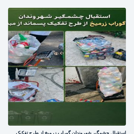
استقبال چشمگیر شهروندان گوراب زرمیخ از طرح تفکیک