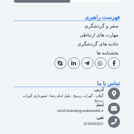
فهرست راهبری
سفر و گردشگری
مهارت های ارتباطی
جاذبه های گردشگری
بخشنامه ها
تماس با ما
آدرس:
گیلان - گوراب زرمیخ - بلوار امام رضا - شهرداری گوراب
زرمیخ
ایمیل
info@shahrdarigoorabzarmikh.ir
تلفن:
01344392021