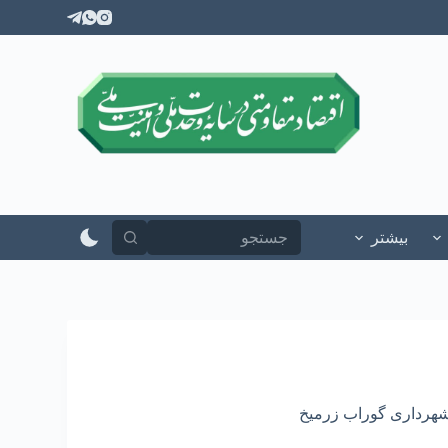
پ
ر
ش
ب
ه
م
ح
ت
و
ا
بیشتر
هرداری گوراب زرمیخ