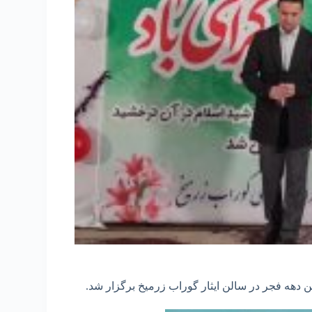
دهه فجر در سالن ایثار گوراب زرمیخ برگزار شد.