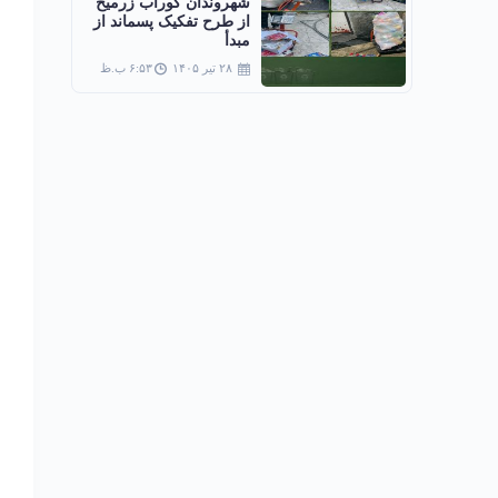
شهروندان گوراب زرمیخ
از طرح تفکیک پسماند از
مبدأ
۲۸ تیر ۱۴۰۵
۶:۵۳ ب.ظ