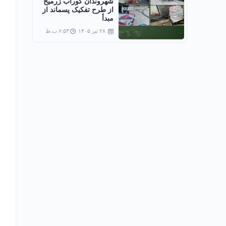
شهروندان گوراب زرمیخ
از طرح تفکیک پسماند از
مبدأ
۲۸ تیر ۱۴۰۵
۶:۵۳ ب.ظ