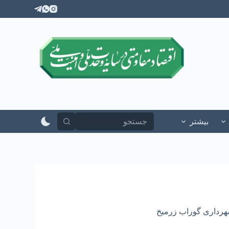
پ
ر
ش
ب
ه
م
ح
ت
و
ا
بیشتر
رداری گوراب زرمیخ