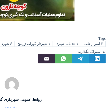
Tags
#
امین رجایی
#
خدمات شهری
#
شهردار گوراب زرمیخ
#
شهردار
به اشتراک بگذارید
روابط عمومی شهرداری گو
مقالات: 443