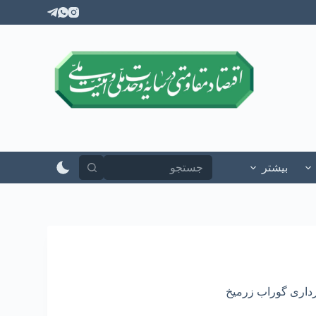
پ
ر
ش
ب
ه
م
ح
ت
و
ا
بیشتر
اری گوراب زرمیخ