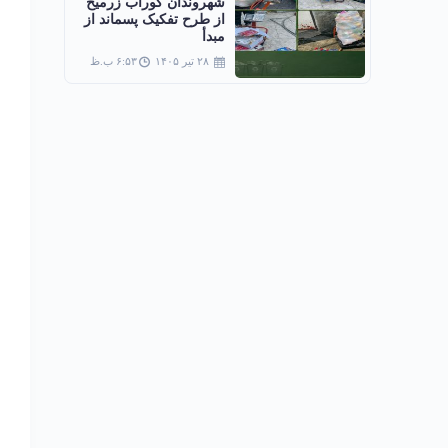
شهروندان گوراب زرمیخ
از طرح تفکیک پسماند از
مبدأ
۲۸ تیر ۱۴۰۵
۶:۵۳ ب.ظ