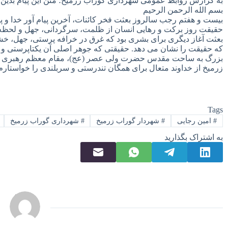
به گزارش روابط عمومی شهرداری گوراب زرمیخ؛ متن این پیام بدی
بسم الله الرحمن الرحیم
بیست و هفتم رجب سالروز بعثت فخر کائنات، آخرین پیام آور خدا و
حقیقت روز برکت و رهایی انسان از ظلمت، سرگردانی، جهل و لحظه
بعثت آغاز دیگری برای بشری بود که غرق در خرافه پرستی، جهل، خ
که حقیقت را نشان می دهد. حقیقتی که جوهر اصلی آن یکتاپرستی و
بزرگ به ساحت مقدس حضرت ولی عصر (عج)، مقام معظم رهبری (مد
زرمیخ از خداوند متعال برای همگان تندرستی و سربلندی را خواستارم
Tags
#
امین رجایی
#
شهردار گوراب زرمیخ
#
شهرداری گوراب زرمیخ
به اشتراک بگذارید