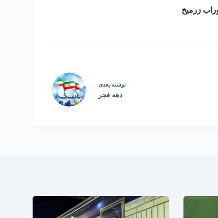
راب زرمیخ
نوشته
بعدی
دهه فجر