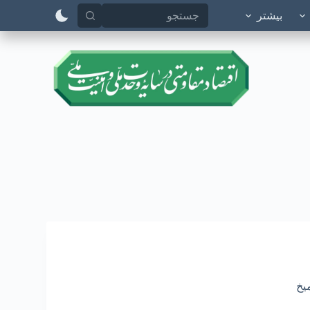
پ
بیشتر
ر
ش
ب
ه
م
ح
ت
و
ا
یخ