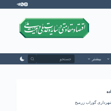
پ
ر
ش
ب
ه
م
ح
ت
و
ا
بیشتر
ده
هرداری گوراب زرمیخ