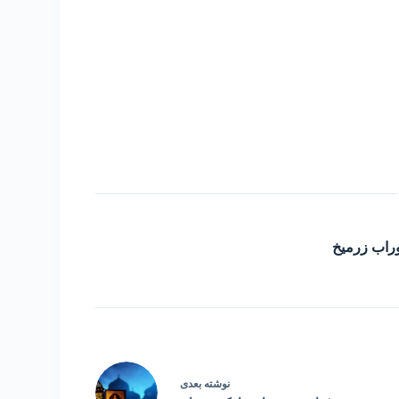
راب زرمیخ
نوشته
بعدی