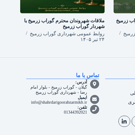
اب زرمیخ
ملاقات شهروندان محترم گوراب زرمیخ با
شهردار گوراب زرمیخ
رمیخ
روابط عمومی شهرداری گوراب زرمیخ
۲۴ تیر ۱۴۰۵
تماس با ما
آدرس:
گیلان - گوراب زرمیخ - بلوار امام
رضا - شهرداری گوراب زرمیخ
طی
ایمیل
ری
info@shahrdarigoorabzarmikh.ir
تلفن:
01344392021