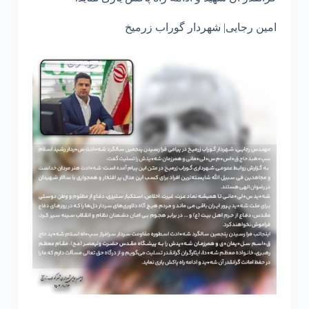
امین رجایی| شهردار گوراب زرمیخ