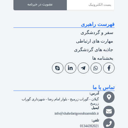
عضویت در خبرنامه
فهرست راهبری
سفر و گردشگری
مهارت های ارتباطی
جاذبه های گردشگری
بخشنامه ها
تماس با ما
آدرس:
گیلان - گوراب زرمیخ - بلوار امام رضا - شهرداری گوراب
زرمیخ
ایمیل
info@shahrdarigoorabzarmikh.ir
تلفن:
01344392021