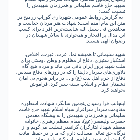
سپهبد حاج قاسم سلیمانی و همرزمان شهیدش را
تسلیت گفت:
به گزارش روابط عمومی شهرداری گوراب زرمیخ در
متن این پیام آمده است: شهادت هنر مردان خداست و
مجاهدین فی سبیل الله شایسته‌ترین افراد برای کسب
این مدال پر افتخار و همجواری با سالار شهیدان در
رضوان الهی هستند.
شهید سلیمانی تا همیشه نماد عزت، غیرت، اخلاص،
استکبار ستیزی، دفاع از مظلوم و وطن دوستی برای
ملت شهید پرور ایران باقی می ماند و مردم هیچ گاه
دلاوری‌های سردار دل‌ها را که در روزهای دفاع مقدس،
دفاع از حرم اهل بیت (ع) و … در برابر هجوم بی امان
دشمنان نظام و انقلاب سینه سپر کرد، فراموش
نخواهند کرد.
اینجانب فرا رسیدن پنجمین سالگرد شهادت اسطوره
مقاومت سردار سرافراز سپاه اسلام شهید حاج قاسم
سلیمانی و همرزمان شهیدش را به پیشگاه مقدس
حضرت ولیعصر (عج)، مقام معظم رهبری، خانواده
معظم شهدا، ایثارگران گرانقدر تسلیت می‌گویم و از
درگاه حق تعالی مسألت دارم که ما را در حفظ امانت
گرانقدر آن شهید و ادامه راه پاکش یاری نماید.