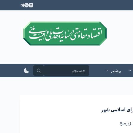
پ
ر
ش
ب
ه
م
ح
ت
و
ا
بیشتر
رای اسلامی شهر
زرمیخ