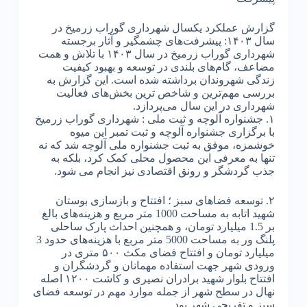
گزارش عملکرد یکسال شهرداری گوراب زرمیخ در
سال ۱۴۰۳: پیشرفت‌های چشمگیر و آثار برجسته
شهرداری گوراب زرمیخ در سال ۱۴۰۳ با تلاش و همت
مضاعف، گام‌های بلندی در توسعه و بهبود کیفیت
زندگی شهروندان برداشته شده است. این گزارش به
بررسی مهم‌ترین و شاخص ترین بخش‌های فعالیت
شهرداری در این سال می‌پردازد.
۱. جشنواره آلوچه و ثبت ملی : شهرداری گوراب زرمیخ
با برگزاری جشنواره آلوچه و ثبت تمبر این میوه
خوشمزه، موفق به ثبت جشنواره ملی آلوچه شد که نه
تنها به معرفی این محصول محلی کمک کرد، بلکه به
جذب گردشگر و رونق اقتصادی نیز انجام می شود.
۲. توسعه فضاهای سبز ؛ افتتاح و بازسازی بوستان
شهید اتابه به مساحت 1000 متر مربع و هزینه‌های بالغ
بر 1.5 میلیارد تومان، و همچنین احداث پارک ساحلی
پلنگ ور به مساحت 5000 متر مربع با هزینه‌های حدود 3
میلیارد تومان و افتتاح فضای مکث ۵۰۰ متری در
ورودی شهر جهت استفاده مهمانان و گردشگران و
افتتاح بلوار شهید برادران نصیری و کاشت ۱۲۰۰ اصله
نهال در سطح شهر از جمله موارد مهم در توسعه فضای
سبز و تفریحی شهر بود.