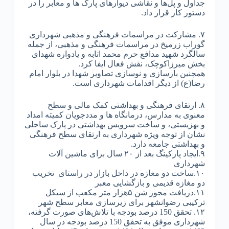
جداول و پل‌ها و نقاشی دیوارهای پارک ها و معابر را در
دستور کار قرار داد.
۷. مشارکت در مراسمات فرهنگی و مذهبی شهرداری
گوراب زرمیخ در مراسمات فرهنگی و مذهبی، از جمله
سالگرد شهید مدافع حرم محمد اتابه و یادواره شهدای
بخش میرزاکوچک، نقش فعال ایفا کرد.
همچنین بازسازی و نوسازی تصاویر شهدا در بلوار امام
رضا(ع) از دیگر اقدامات شهرداری است.
۸. ارتقای فرهنگی و بهداشتی کمک مالی و سطح
معنوی به مدارس، درمانگاه ها و مددجویان کمیته امداد
و بهزیستی، و ساخت سرویس بهداشتی در پارک ساحلی
نشان از توجه ویژه شهرداری به ارتقای سطح فرهنگی
و بهداشتی جامعه دارد.
۹.ایجاد پارکینگ بعد از ۲۰ سال برای ماشین آلات
شهرداری
۱۰.ساخت دو مغازه در داخل بازار در راستای تخریب
دو مغازه قدیمی و بازگشایی معبر
۱۱.دریافت مجوز شن ۵هزار متر مکعب از سیکل
ترکیبی رضوانشهر برای زیرسازی معابر سطح شهر
۱۲. تحقق 150 درصد بودجه با تلاش‌های صورت گرفته،
شهرداری موفق به تحقق 150 درصد بودجه در سال