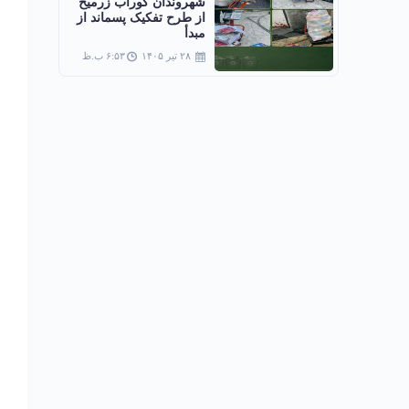
شهروندان گوراب زرمیخ
از طرح تفکیک پسماند از
مبدأ
۲۸ تیر ۱۴۰۵
۶:۵۳ ب.ظ