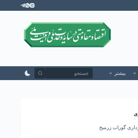
پ
ر
ش
ب
ه
م
ح
ت
و
ا
بیشتر
ی
اری گوراب زرمیخ