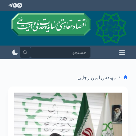
پ
ر
ش
ب
ه
م
ح
ت
و
ا
مهندس امین رجایی