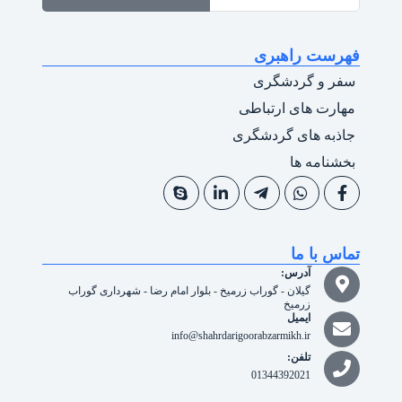
فهرست راهبری
سفر و گردشگری
مهارت های ارتباطی
جاذبه های گردشگری
بخشنامه ها
تماس با ما
آدرس:
گیلان - گوراب زرمیخ - بلوار امام رضا - شهرداری گوراب
زرمیخ
ایمیل
info@shahrdarigoorabzarmikh.ir
تلفن:
01344392021